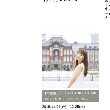
【フェア】WORN FREE
あ
く
中
ー
キ
【未使用】TSUTAYA TOKYO ROPP
ONGI｜MUSIC｜フェア・展示
2019.11.01(金) - 12.25(水)