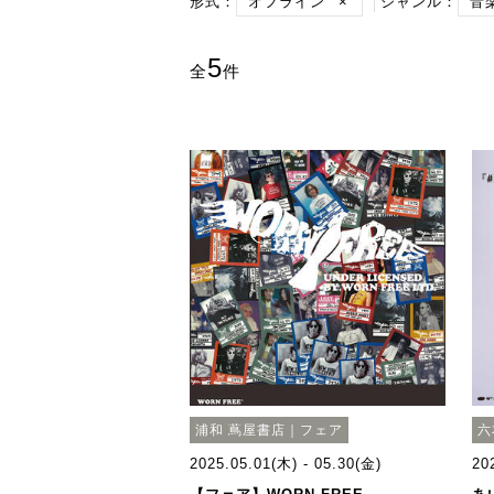
形式：
オフライン
×
ジャンル：
音
5
全
件
浦和 蔦屋書店｜フェア
六
2025.05.01(木) - 05.30(金)
20