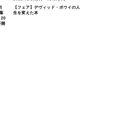
初
【フェア】デヴィッド・ボウイの人
葉
生を変えた本
20
斉開