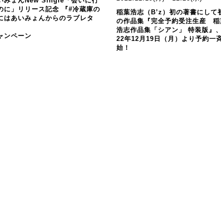
いみょんNew Single「会いに行
のに」リリース記念 『#冷蔵庫の
稲葉浩志（B’z）初の著書にして
にはあいみょんからのラブレタ
の作品集『完全予約受注生産 稲
』
浩志作品集「シアン」 特装版』、
ャンペーン
22年12月19日（月）より予約一
始！