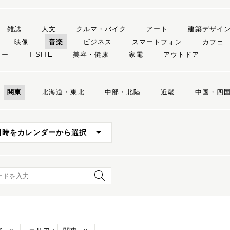
雑誌
人文
クルマ・バイク
アート
建築デザイ
映像
音楽
ビジネス
スマートフォン
カフェ
リー
T-SITE
美容・健康
家電
アウトドア
関東
北海道・東北
中部・北陸
近畿
中国・四
日時をカレンダーから選択
ード検索