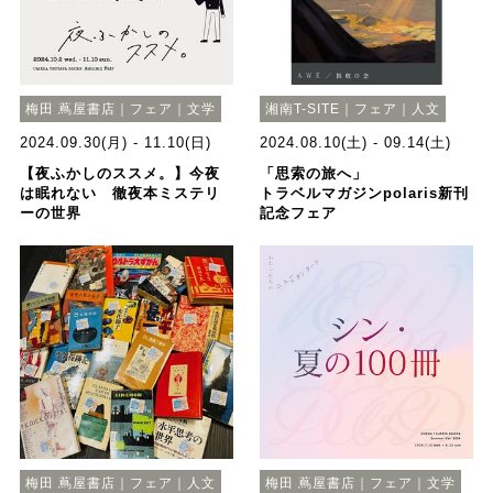
梅田 蔦屋書店｜フェア｜文学
湘南T-SITE｜フェア｜人文
2024.09.30(月) - 11.10(日)
2024.08.10(土) - 09.14(土)
【夜ふかしのススメ。】今夜
「思索の旅へ」
は眠れない 徹夜本ミステリ
トラベルマガジンpolaris新刊
ーの世界
記念フェア
梅田 蔦屋書店｜フェア｜人文
梅田 蔦屋書店｜フェア｜文学