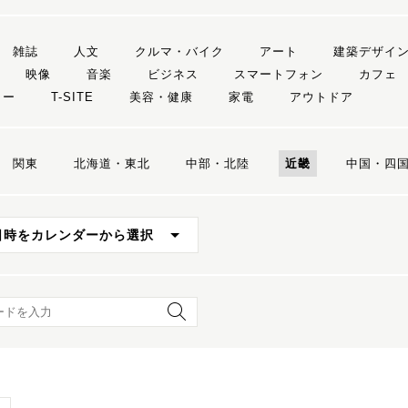
雑誌
人文
クルマ・バイク
アート
建築デザイ
映像
音楽
ビジネス
スマートフォン
カフェ
リー
T-SITE
美容・健康
家電
アウトドア
関東
北海道・東北
中部・北陸
近畿
中国・四
日時をカレンダーから選択
ード検索