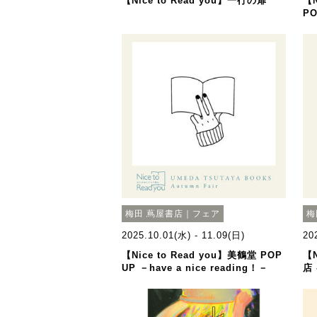
【Nice to Read you】一行の扉
【N
P
梅田 蔦屋書店｜フェア
梅
2025.10.01(水) - 11.09(日)
20
【Nice to Read you】美鶴堂 POP
【N
UP －have a nice reading！－
店