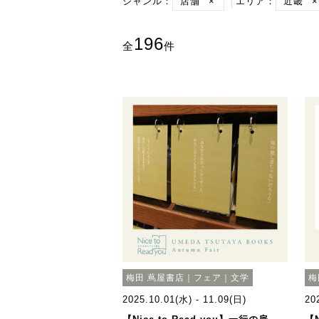
ジャンル：
店舗
×
エリア：
近畿
×
196
全
件
梅田 蔦屋書店｜フェア｜文学
梅
2025.10.01(水) - 11.09(日)
20