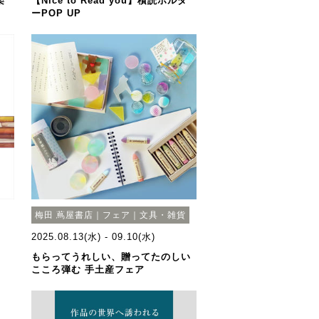
楽
【Nice to Read you】積読ホルダ
ーPOP UP
梅田 蔦屋書店｜フェア｜文具・雑貨
2025.08.13(水) - 09.10(水)
もらってうれしい、贈ってたのしい
こころ弾む 手土産フェア