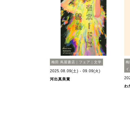
梅田 蔦屋書店｜フェア｜文学
梅
イ
2025.08.09(土) - 09.09(火)
20
河出真美賞
わ