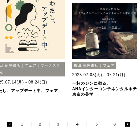
田 蔦屋書店｜フェア｜ワークスタ
梅田 蔦屋書店｜フェア
ル
2025.07.08(火) - 07.21(月)
25.07.14(月) - 08.24(日)
一杯のジンに宿る、
ANAインターコンチネンタルホ
たし、アップデート中。フェア
東京の美学
<
1
2
3
4
5
6
>