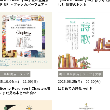
ice to Read you】正和堂書店
【Nice to Read you】おうちで
OP UP －ブックカバーフェア－
しむ 読書のおとも
田 蔦屋書店｜フェア
梅田 蔦屋書店｜フェア｜文学
25.10.04(土) - 11.09(日)
2025.08.25(月) - 09.30(火)
ice to Read you】Chapters書
はじめての詩歌 vol.6
 - まだ見ぬ本との出会い