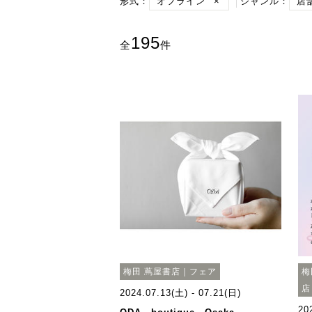
形式：
オフライン
×
ジャンル：
店
195
全
件
梅田 蔦屋書店｜フェア
梅
店
2024.07.13(土) - 07.21(日)
20