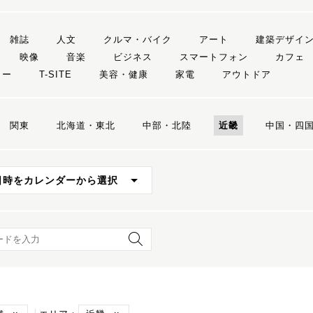
雑誌
人文
クルマ・バイク
アート
建築デザイ
映像
音楽
ビジネス
スマートフォン
カフェ
リー
T-SITE
美容・健康
家電
アウトドア
関東
北海道・東北
中部・北陸
近畿
中国・四
日時をカレンダーから選択
ード検索