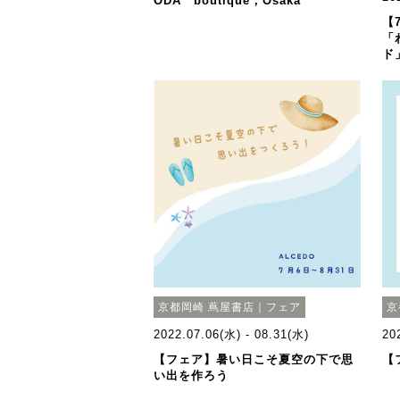
ODA boutique，Osaka
【7
「
ド
京都岡崎 蔦屋書店｜フェア
京
2022.07.06(水) - 08.31(水)
20
【フェア】暑い日こそ夏空の下で思
【
い出を作ろう