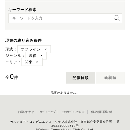
キーワード検索
キーワード検索
現在の絞り込み条件
形式：
オフライン
×
ジャンル：
映像
×
エリア：
関東
×
0
全
件
開催日順
新着順
記事がありません。
お問い合わせ
サイトマップ
このサイトについて
個人情報保護方針
カルチュア・コンビニエンス・クラブ株式会社 東京都公安委員会許可 第
303310908618号
©Culture Convenience Club Co.,Ltd.