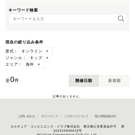
キーワード検索
キーワード検索
現在の絞り込み条件
形式：
オンライン
×
ジャンル：
キッズ
×
エリア：
海外
×
0
全
件
開催日順
新着順
記事がありません。
お問い合わせ
サイトマップ
このサイトについて
個人情報保護方針
カルチュア・コンビニエンス・クラブ株式会社 東京都公安委員会許可 第
303310908618号
©Culture Convenience Club Co.,Ltd.