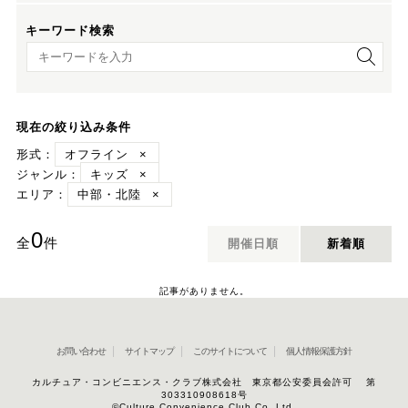
キーワード検索
キーワード検索
現在の絞り込み条件
形式：
オフライン
×
ジャンル：
キッズ
×
エリア：
中部・北陸
×
0
全
件
開催日順
新着順
記事がありません。
お問い合わせ
サイトマップ
このサイトについて
個人情報保護方針
カルチュア・コンビニエンス・クラブ株式会社 東京都公安委員会許可 第
303310908618号
©Culture Convenience Club Co.,Ltd.