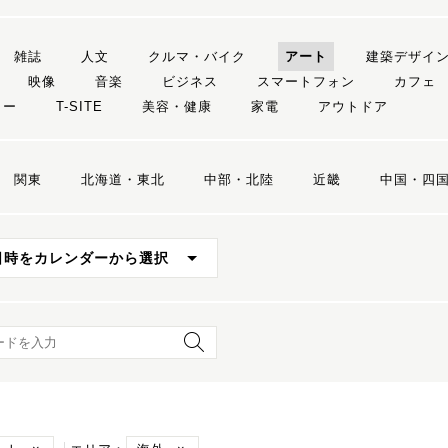
雑誌
人文
クルマ・バイク
アート
建築デザイ
映像
音楽
ビジネス
スマートフォン
カフェ
リー
T-SITE
美容・健康
家電
アウトドア
関東
北海道・東北
中部・北陸
近畿
中国・四
日時をカレンダーから選択
ード検索