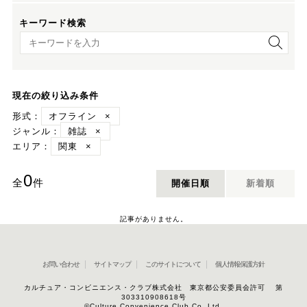
キーワード検索
キーワード検索
現在の絞り込み条件
形式：
オフライン
×
ジャンル：
雑誌
×
エリア：
関東
×
0
全
件
開催日順
新着順
記事がありません。
お問い合わせ
サイトマップ
このサイトについて
個人情報保護方針
カルチュア・コンビニエンス・クラブ株式会社 東京都公安委員会許可 第
303310908618号
©Culture Convenience Club Co.,Ltd.