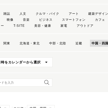
雑誌
人文
クルマ・バイク
アート
建築デザイ
映像
音楽
ビジネス
スマートフォン
カフェ
リー
T-SITE
美容・健康
家電
アウトドア
関東
北海道・東北
中部・北陸
近畿
中国・四
日時をカレンダーから選択
ード検索