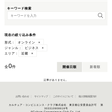
キーワード検索
キーワード検索
現在の絞り込み条件
形式：
オンライン
×
ジャンル：
ビジネス
×
エリア：
近畿
×
0
全
件
開催日順
新着順
記事がありません。
お問い合わせ
サイトマップ
このサイトについて
個人情報保護方針
カルチュア・コンビニエンス・クラブ株式会社 東京都公安委員会許可 第
303310908618号
©Culture Convenience Club Co.,Ltd.