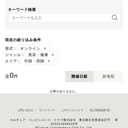
キーワード検索
キーワード検索
現在の絞り込み条件
形式：
オンライン
×
ジャンル：
美容・健康
×
エリア：
中国・四国
×
0
全
件
開催日順
新着順
記事がありません。
お問い合わせ
サイトマップ
このサイトについて
個人情報保護方針
カルチュア・コンビニエンス・クラブ株式会社 東京都公安委員会許可 第
303310908618号
©Culture Convenience Club Co.,Ltd.