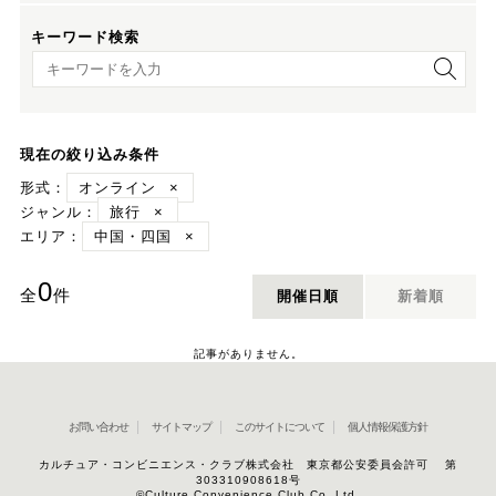
キーワード検索
キーワード検索
現在の絞り込み条件
形式：
オンライン
×
ジャンル：
旅行
×
エリア：
中国・四国
×
0
全
件
開催日順
新着順
記事がありません。
お問い合わせ
サイトマップ
このサイトについて
個人情報保護方針
カルチュア・コンビニエンス・クラブ株式会社 東京都公安委員会許可 第
303310908618号
©Culture Convenience Club Co.,Ltd.