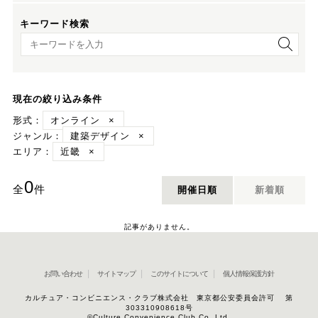
キーワード検索
キーワード検索
現在の絞り込み条件
形式：
オンライン
×
ジャンル：
建築デザイン
×
エリア：
近畿
×
0
全
件
開催日順
新着順
記事がありません。
お問い合わせ
サイトマップ
このサイトについて
個人情報保護方針
カルチュア・コンビニエンス・クラブ株式会社 東京都公安委員会許可 第
303310908618号
©Culture Convenience Club Co.,Ltd.