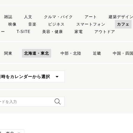
雑誌
人文
クルマ・バイク
アート
建築デザイ
映像
音楽
ビジネス
スマートフォン
カフェ
リー
T-SITE
美容・健康
家電
アウトドア
関東
北海道・東北
中部・北陸
近畿
中国・四
日時をカレンダーから選択
ード検索