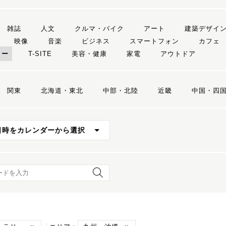
雑誌
人文
クルマ・バイク
アート
建築デザイ
映像
音楽
ビジネス
スマートフォン
カフェ
リー
T-SITE
美容・健康
家電
アウトドア
関東
北海道・東北
中部・北陸
近畿
中国・四
日時をカレンダーから選択
ード検索