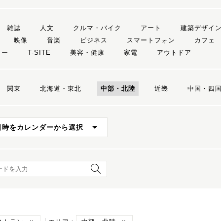
雑誌
人文
クルマ・バイク
アート
建築デザイ
映像
音楽
ビジネス
スマートフォン
カフェ
リー
T-SITE
美容・健康
家電
アウトドア
関東
北海道・東北
中部・北陸
近畿
中国・四
日時をカレンダーから選択
ード検索