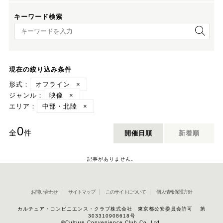
キーワード検索
キーワード検索
現在の絞り込み条件
形式：
オフライン
×
ジャンル：
映像
×
エリア：
中部・北陸
×
0
全
件
開催日順
新着順
記事がありません。
お問い合わせ
サイトマップ
このサイトについて
個人情報保護方針
カルチュア・コンビニエンス・クラブ株式会社 東京都公安委員会許可 第
303310908618号
©Culture Convenience Club Co.,Ltd.