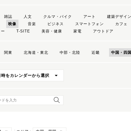
雑誌
人文
クルマ・バイク
アート
建築デザイ
映像
音楽
ビジネス
スマートフォン
カフェ
リー
T-SITE
美容・健康
家電
アウトドア
関東
北海道・東北
中部・北陸
近畿
中国・四
日時をカレンダーから選択
ード検索