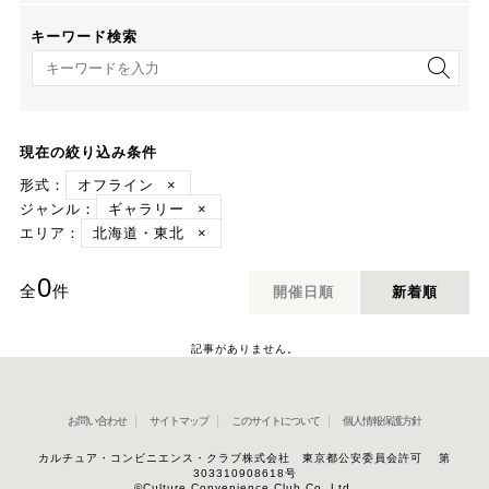
キーワード検索
キーワード検索
現在の絞り込み条件
形式：
オフライン
×
ジャンル：
ギャラリー
×
エリア：
北海道・東北
×
0
全
件
開催日順
新着順
記事がありません。
お問い合わせ
サイトマップ
このサイトについて
個人情報保護方針
カルチュア・コンビニエンス・クラブ株式会社 東京都公安委員会許可 第
303310908618号
©Culture Convenience Club Co.,Ltd.