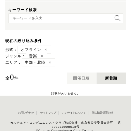
キーワード検索
キーワード検索
現在の絞り込み条件
形式：
オフライン
×
ジャンル：
音楽
×
エリア：
中部・北陸
×
0
全
件
開催日順
新着順
記事がありません。
お問い合わせ
サイトマップ
このサイトについて
個人情報保護方針
カルチュア・コンビニエンス・クラブ株式会社 東京都公安委員会許可 第
303310908618号
©Culture Convenience Club Co.,Ltd.