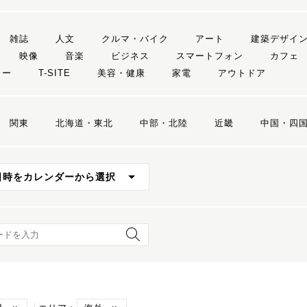
雑誌
人文
クルマ・バイク
アート
建築デザイ
映像
音楽
ビジネス
スマートフォン
カフェ
リー
T-SITE
美容・健康
家電
アウトドア
関東
北海道・東北
中部・北陸
近畿
中国・四
日時をカレンダーから選択
ード検索