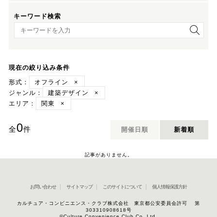
キーワード検索
キーワード検索
現在の絞り込み条件
形式：
オフライン
×
ジャンル：
建築デザイン
×
エリア：
関東
×
0
全
件
開催日順
新着順
記事がありません。
お問い合わせ
サイトマップ
このサイトについて
個人情報保護方針
カルチュア・コンビニエンス・クラブ株式会社 東京都公安委員会許可 第
303310908618号
©Culture Convenience Club Co.,Ltd.