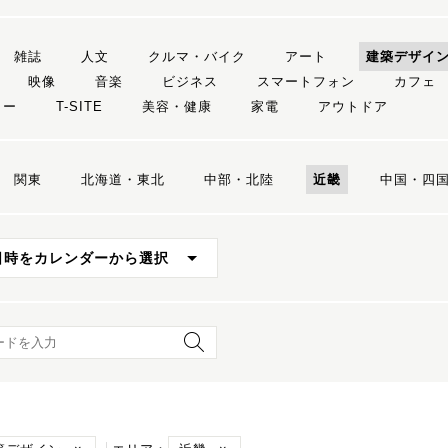
雑誌
人文
クルマ・バイク
アート
建築デザイ
映像
音楽
ビジネス
スマートフォン
カフェ
リー
T-SITE
美容・健康
家電
アウトドア
関東
北海道・東北
中部・北陸
近畿
中国・四
日時をカレンダーから選択
ード検索