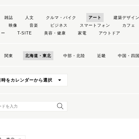
雑誌
人文
クルマ・バイク
アート
建築デザイ
映像
音楽
ビジネス
スマートフォン
カフェ
リー
T-SITE
美容・健康
家電
アウトドア
関東
北海道・東北
中部・北陸
近畿
中国・四
日時をカレンダーから選択
ード検索