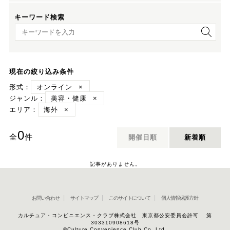
キーワード検索
キーワード検索
現在の絞り込み条件
形式：
オンライン
×
ジャンル：
美容・健康
×
エリア：
海外
×
0
全
件
開催日順
新着順
記事がありません。
お問い合わせ
サイトマップ
このサイトについて
個人情報保護方針
カルチュア・コンビニエンス・クラブ株式会社 東京都公安委員会許可 第
303310908618号
©Culture Convenience Club Co.,Ltd.