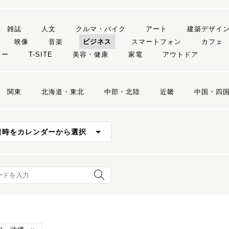
雑誌
人文
クルマ・バイク
アート
建築デザイ
映像
音楽
ビジネス
スマートフォン
カフェ
リー
T-SITE
美容・健康
家電
アウトドア
関東
北海道・東北
中部・北陸
近畿
中国・四
日時をカレンダーから選択
ード検索