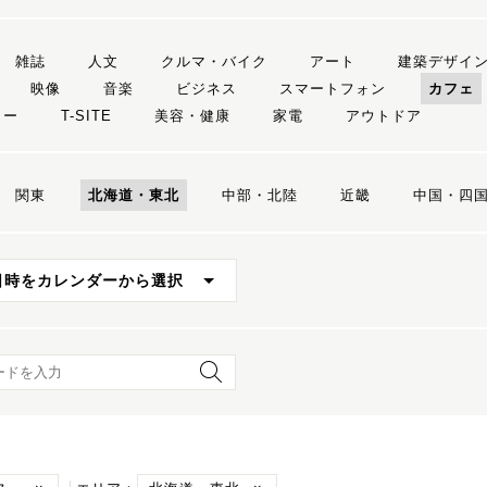
雑誌
人文
クルマ・バイク
アート
建築デザイ
映像
音楽
ビジネス
スマートフォン
カフェ
リー
T-SITE
美容・健康
家電
アウトドア
関東
北海道・東北
中部・北陸
近畿
中国・四
日時をカレンダーから選択
ード検索