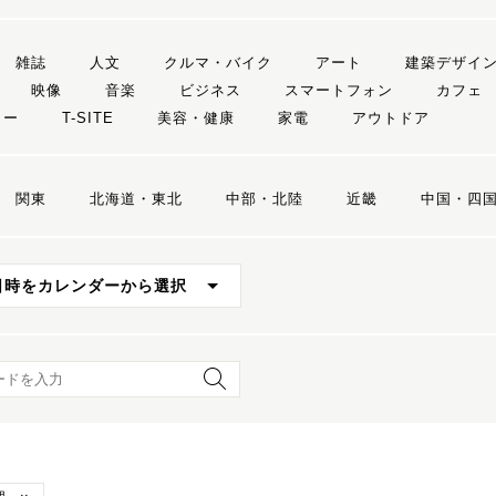
雑誌
人文
クルマ・バイク
アート
建築デザイ
映像
音楽
ビジネス
スマートフォン
カフェ
リー
T-SITE
美容・健康
家電
アウトドア
関東
北海道・東北
中部・北陸
近畿
中国・四
日時をカレンダーから選択
ード検索