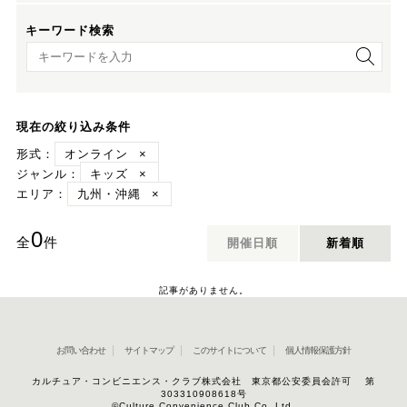
キーワード検索
キーワード検索
現在の絞り込み条件
形式：
オンライン
×
ジャンル：
キッズ
×
エリア：
九州・沖縄
×
0
全
件
開催日順
新着順
記事がありません。
お問い合わせ
サイトマップ
このサイトについて
個人情報保護方針
カルチュア・コンビニエンス・クラブ株式会社 東京都公安委員会許可 第
303310908618号
©Culture Convenience Club Co.,Ltd.