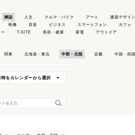
雑誌
人文
クルマ・バイク
アート
建築デザイ
映像
音楽
ビジネス
スマートフォン
カフェ
リー
T-SITE
美容・健康
家電
アウトドア
関東
北海道・東北
中部・北陸
近畿
中国・四
日時をカレンダーから選択
ード検索