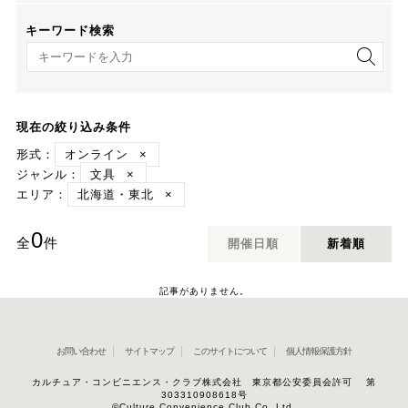
キーワード検索
キーワード検索
現在の絞り込み条件
形式：
オンライン
×
ジャンル：
文具
×
エリア：
北海道・東北
×
0
全
件
開催日順
新着順
記事がありません。
お問い合わせ
サイトマップ
このサイトについて
個人情報保護方針
カルチュア・コンビニエンス・クラブ株式会社 東京都公安委員会許可 第
303310908618号
©Culture Convenience Club Co.,Ltd.