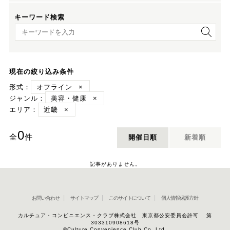
キーワード検索
キーワード検索
現在の絞り込み条件
形式：
オフライン
×
ジャンル：
美容・健康
×
エリア：
近畿
×
0
全
件
開催日順
新着順
記事がありません。
お問い合わせ
サイトマップ
このサイトについて
個人情報保護方針
カルチュア・コンビニエンス・クラブ株式会社 東京都公安委員会許可 第
303310908618号
©Culture Convenience Club Co.,Ltd.