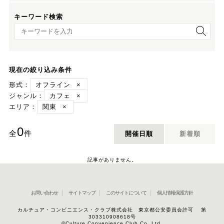
キーワード検索
キーワード検索
現在の絞り込み条件
形式：
オフライン
×
ジャンル：
カフェ
×
エリア：
関東
×
0
全
件
開催日順
新着順
記事がありません。
お問い合わせ
サイトマップ
このサイトについて
個人情報保護方針
カルチュア・コンビニエンス・クラブ株式会社 東京都公安委員会許可 第
303310908618号
©Culture Convenience Club Co.,Ltd.