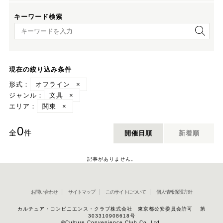
キーワード検索
キーワード検索
現在の絞り込み条件
形式：
オフライン
×
ジャンル：
文具
×
エリア：
関東
×
0
全
件
開催日順
新着順
記事がありません。
お問い合わせ
サイトマップ
このサイトについて
個人情報保護方針
カルチュア・コンビニエンス・クラブ株式会社 東京都公安委員会許可 第
303310908618号
©Culture Convenience Club Co.,Ltd.