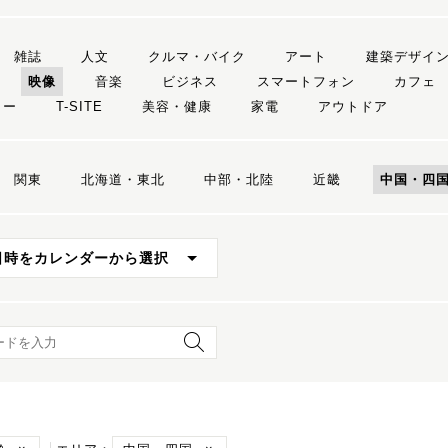
雑誌
人文
クルマ・バイク
アート
建築デザイ
映像
音楽
ビジネス
スマートフォン
カフェ
リー
T-SITE
美容・健康
家電
アウトドア
関東
北海道・東北
中部・北陸
近畿
中国・四
日時をカレンダーから選択
ード検索