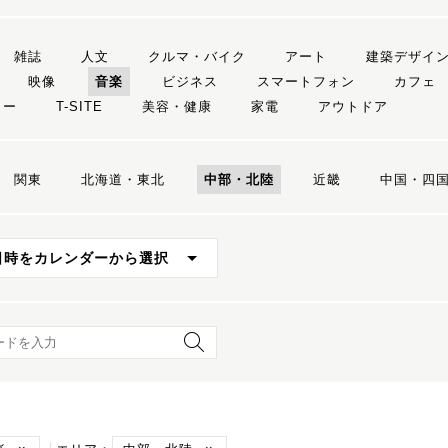
雑誌
人文
クルマ・バイク
アート
建築デザイ
映像
音楽
ビジネス
スマートフォン
カフェ
リー
T-SITE
美容・健康
家電
アウトドア
関東
北海道・東北
中部・北陸
近畿
中国・四
日時をカレンダーから選択
ード検索