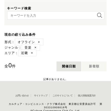
キーワード検索
キーワード検索
現在の絞り込み条件
形式：
オフライン
×
ジャンル：
音楽
×
エリア：
近畿
×
0
全
件
開催日順
新着順
記事がありません。
お問い合わせ
サイトマップ
このサイトについて
個人情報保護方針
カルチュア・コンビニエンス・クラブ株式会社 東京都公安委員会許可 第
303310908618号
©Culture Convenience Club Co.,Ltd.