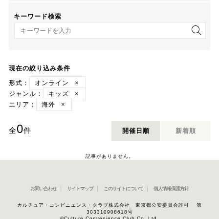
キーワード検索
キーワード検索
現在の絞り込み条件
形式：
オンライン
×
ジャンル：
キッズ
×
エリア：
海外
×
0
全
件
開催日順
新着順
記事がありません。
お問い合わせ
サイトマップ
このサイトについて
個人情報保護方針
カルチュア・コンビニエンス・クラブ株式会社 東京都公安委員会許可 第
303310908618号
©Culture Convenience Club Co.,Ltd.