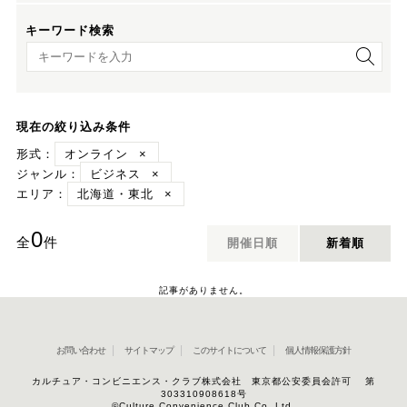
キーワード検索
キーワード検索
現在の絞り込み条件
形式：
オンライン
×
ジャンル：
ビジネス
×
エリア：
北海道・東北
×
0
全
件
開催日順
新着順
記事がありません。
お問い合わせ
サイトマップ
このサイトについて
個人情報保護方針
カルチュア・コンビニエンス・クラブ株式会社 東京都公安委員会許可 第
303310908618号
©Culture Convenience Club Co.,Ltd.