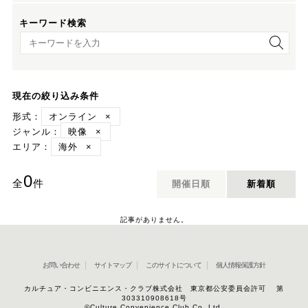
キーワード検索
キーワード検索
現在の絞り込み条件
形式：
オンライン
×
ジャンル：
映像
×
エリア：
海外
×
0
全
件
開催日順
新着順
記事がありません。
お問い合わせ
サイトマップ
このサイトについて
個人情報保護方針
カルチュア・コンビニエンス・クラブ株式会社 東京都公安委員会許可 第
303310908618号
©Culture Convenience Club Co.,Ltd.