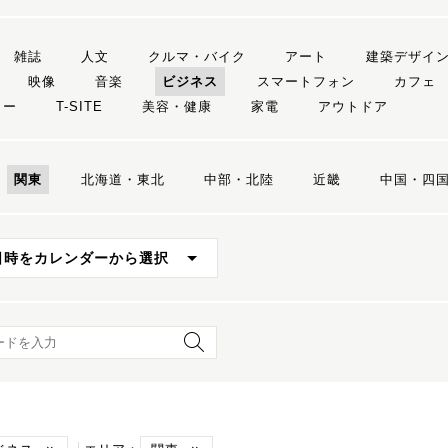
雑誌
人文
クルマ・バイク
アート
建築デザイ
映像
音楽
ビジネス
スマートフォン
カフェ
リー
T-SITE
美容・健康
家電
アウトドア
関東
北海道・東北
中部・北陸
近畿
中国・四
日時をカレンダーから選択
ード検索