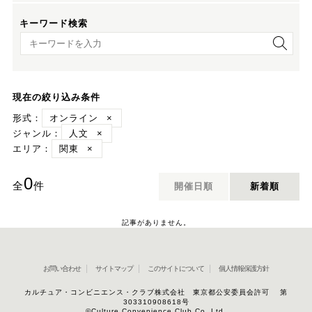
キーワード検索
キーワード検索
現在の絞り込み条件
形式：
オンライン
×
ジャンル：
人文
×
エリア：
関東
×
0
全
件
開催日順
新着順
記事がありません。
お問い合わせ
サイトマップ
このサイトについて
個人情報保護方針
カルチュア・コンビニエンス・クラブ株式会社 東京都公安委員会許可 第
303310908618号
©Culture Convenience Club Co.,Ltd.