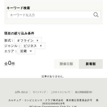
キーワード検索
キーワード検索
現在の絞り込み条件
形式：
オフライン
×
ジャンル：
ビジネス
×
エリア：
近畿
×
0
全
件
開催日順
新着順
記事がありません。
お問い合わせ
サイトマップ
このサイトについて
個人情報保護方針
カルチュア・コンビニエンス・クラブ株式会社 東京都公安委員会許可 第
303310908618号
©Culture Convenience Club Co.,Ltd.