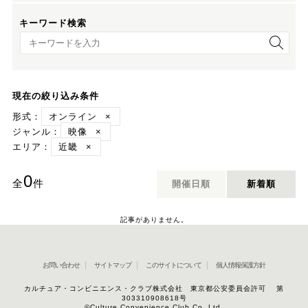
キーワード検索
キーワード検索
現在の絞り込み条件
形式：
オンライン
×
ジャンル：
映像
×
エリア：
近畿
×
0
全
件
開催日順
新着順
記事がありません。
お問い合わせ
サイトマップ
このサイトについて
個人情報保護方針
カルチュア・コンビニエンス・クラブ株式会社 東京都公安委員会許可 第
303310908618号
©Culture Convenience Club Co.,Ltd.