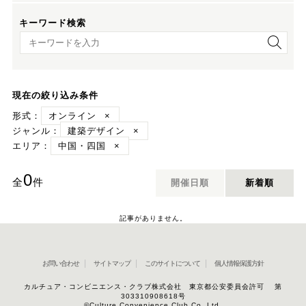
キーワード検索
キーワード検索
現在の絞り込み条件
形式：
オンライン
×
ジャンル：
建築デザイン
×
エリア：
中国・四国
×
0
全
件
開催日順
新着順
記事がありません。
お問い合わせ
サイトマップ
このサイトについて
個人情報保護方針
カルチュア・コンビニエンス・クラブ株式会社 東京都公安委員会許可 第
303310908618号
©Culture Convenience Club Co.,Ltd.