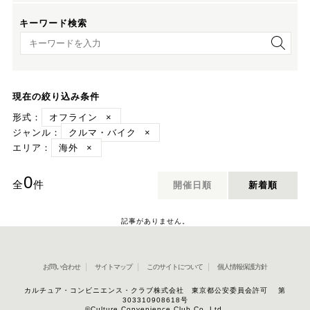
キーワード検索
キーワード検索
現在の絞り込み条件
形式：
オフライン
×
ジャンル：
クルマ・バイク
×
エリア：
海外
×
0
全
件
開催日順
新着順
記事がありません。
お問い合わせ
サイトマップ
このサイトについて
個人情報保護方針
カルチュア・コンビニエンス・クラブ株式会社 東京都公安委員会許可 第
303310908618号
©Culture Convenience Club Co.,Ltd.