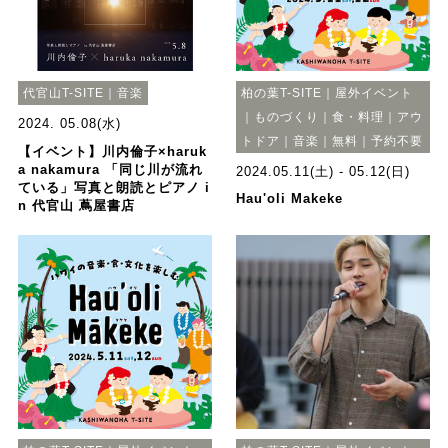
代官山T-SITE｜音楽
柏の葉T-SITE｜屋外イベント
｜ものづくり｜食・料理｜アウ
2024. 05.08(水)
トドア｜音楽｜無料｜予約不要
【イベント】川内倫子×haruk
a nakamura 「同じ川が流れ
2024.05.11(土) - 05.12(日)
ている」写真と朗読とピアノ i
Hau'oli Makeke
n 代官山 蔦屋書店