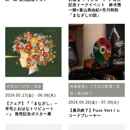
記念トークイベント 鈴木惣
一朗×畠山美由紀×市川和則
「まなざしの話」
代官山T-SITE｜音楽
蔦屋家電＋ 二子玉川家電｜音
楽｜展示終了
2024.05.17(金) - 06.06(木)
2024.04.26(金) - 07.30(火)
【フェア】『「まなざし」～
羊毛とおはなトリビュート
【展示終了】Fuse Vert / レ
～』 発売記念ポスター展
コードプレーヤー