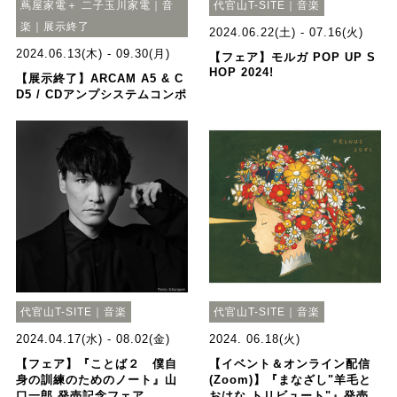
蔦屋家電＋ 二子玉川家電｜音
代官山T-SITE｜音楽
楽｜展示終了
2024.06.22(土) - 07.16(火)
2024.06.13(木) - 09.30(月)
【フェア】モルガ POP UP S
HOP 2024!
【展示終了】ARCAM A5 & C
D5 / CDアンプシステムコンポ
代官山T-SITE｜音楽
代官山T-SITE｜音楽
2024.04.17(水) - 08.02(金)
2024. 06.18(火)
【フェア】『ことば２ 僕自
【イベント＆オンライン配信
身の訓練のためのノート』山
(Zoom)】『まなざし"羊毛と
口一郎 発売記念フェア
おはな トリビュート"』発売