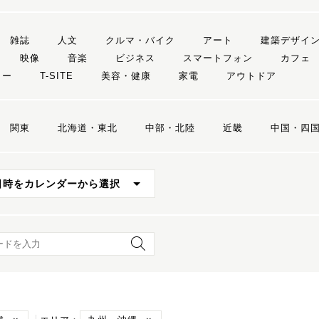
雑誌
人文
クルマ・バイク
アート
建築デザイ
映像
音楽
ビジネス
スマートフォン
カフェ
リー
T-SITE
美容・健康
家電
アウトドア
関東
北海道・東北
中部・北陸
近畿
中国・四
日時をカレンダーから選択
ード検索