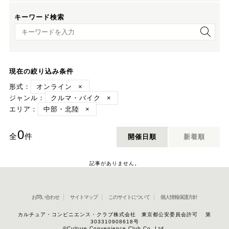
キーワード検索
キーワード検索
現在の絞り込み条件
形式：
オンライン
×
ジャンル：
クルマ・バイク
×
エリア：
中部・北陸
×
0
全
件
開催日順
新着順
記事がありません。
お問い合わせ
サイトマップ
このサイトについて
個人情報保護方針
カルチュア・コンビニエンス・クラブ株式会社 東京都公安委員会許可 第
303310908618号
©Culture Convenience Club Co.,Ltd.